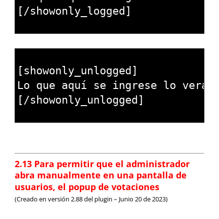
4
[
/
showonly_logged
]
5
1
2
[
showonly_unlogged
]
3
Lo 
que 
aqu
í
se 
ingrese 
lo 
ver
á
n
4
[
/
showonly_unlogged
]
5
2.13 Para permitir que el
administrador
abra manualmente en una pantalla de
usuarios, el popup de votaciones
(Creado en versión 2.88 del plugin – Junio 20 de 2023)