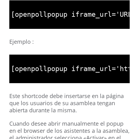
1
2
[
openpollpopup 
iframe_url
=
'URL 
3
Ejemplo :
1
2
[
openpollpopup 
iframe_url
=
'http
3
Este shortcode debe insertarse en la página
que los usuarios de su asamblea tengan
abierta durante la misma.
Cuando desee abrir manualmente el popup
en el browser de los asistentes a la asamblea,
el administrador selecciona «Activar» en el