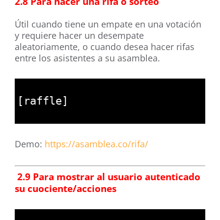
2.8 Para hacer una rifa ó
sorteo
Útil cuando tiene un empate en una votación
y requiere hacer un desempate
aleatoriamente, o cuando desea hacer rifas
entre los asistentes a su asamblea.
1
2
[
raffle
]
3
Demo:
https://asamblea.co/rifa/
.
.
2.9 Para mostrar al usuario autenticado
su cuociente/acciones
1