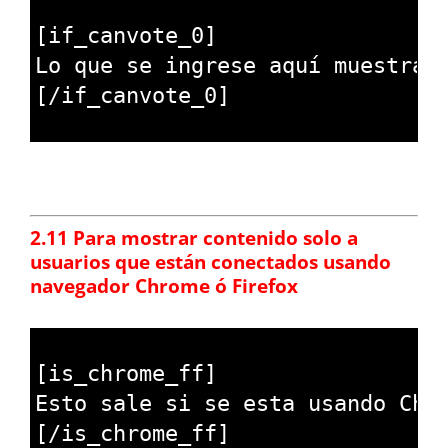
1
2
[
if_canvote_0
]
3
Lo 
que 
se 
ingrese 
aqu
í
muestra 
4
[
/
if_canvote_0
]
5
.
2.11 Para mostrar contenido solo a
usuarios que
están
conectados usando
navegador Chrome ó Firefox
1
2
[
is_chrome_ff
]
3
Esto 
sale 
si 
se 
esta 
usando 
Chr
4
[
/
is_chrome_ff
]