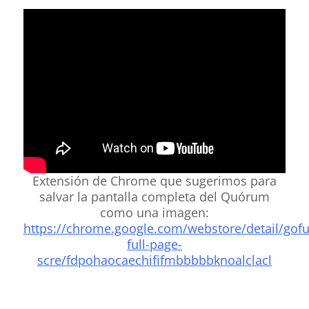
.
Extensión de Chrome que sugerimos para
salvar la pantalla completa del Quórum
como una imagen:
https://chrome.google.com/webstore/detail/gofu
full-page-
scre/fdpohaocaechififmbbbbbknoalclacl
.
.