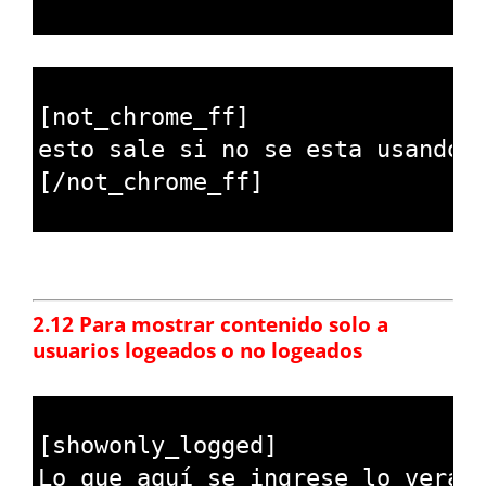
5
1
2
[
not_chrome_ff
]
3
esto 
sale 
si 
no 
se 
esta 
usando 
4
[
/
not_chrome_ff
]
5
.
2.12 Para mostrar contenido solo a
usuarios
logeados
o no logeados
1
2
[
showonly_logged
]
3
Lo 
que 
aqu
í
se 
ingrese 
lo 
ver
á
n