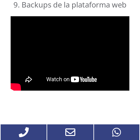
9. Backups de la plataforma web
.
.
.
Phone
Email
Wh
10. Configuración sugerida para la
reunión virtual en ZOOM