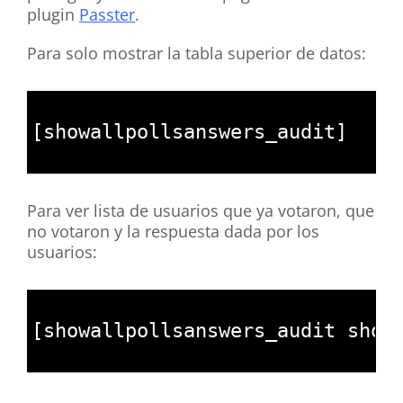
plugin
Passter
.
Para solo mostrar la tabla superior de datos:
1
2
[
showallpollsanswers_audit
]
3
Para ver lista de usuarios que ya votaron, que
no votaron y la respuesta dada por los
usuarios:
1
2
[
showallpollsanswers_audit 
show
3