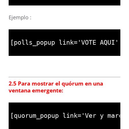
3
Ejemplo :
1
2
[
polls_popup 
link
=
'VOTE AQUI'
i
3
2.5 Para mostrar el quórum en una
ventana emergente:
1
2
[
quorum_popup 
link
=
'Ver y marca
3