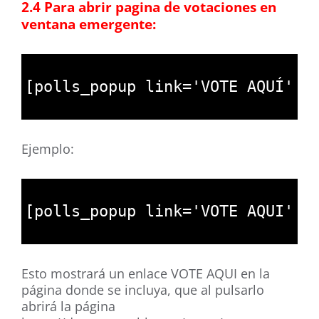
2.4 Para abrir pagina de votaciones en
ventana emergente:
1
2
[
polls_popup 
link
=
'VOTE AQUÍ'
i
3
Ejemplo:
1
2
[
polls_popup 
link
=
'VOTE AQUI'
i
3
Esto mostrará un enlace VOTE AQUI en la
página donde se incluya, que al pulsarlo
abrirá la página