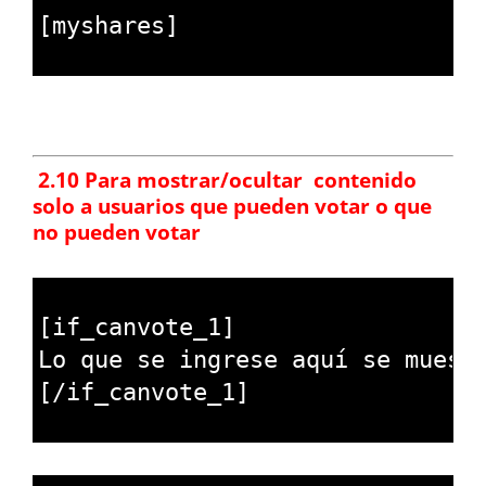
2
[
myshares
]
3
.
2.10 Para mostrar/ocultar contenido
.
solo a usuarios que pueden votar o que
no pueden votar
1
2
[
if_canvote_1
]
3
Lo 
que 
se 
ingrese 
aqu
í
se 
muest
4
[
/
if_canvote_1
]
5